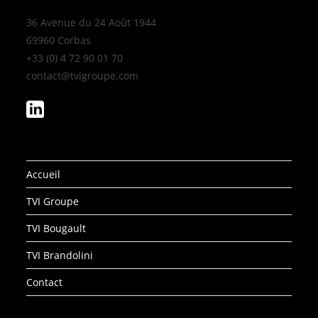
36 Avenue du 24 Août 1944
69960 Corbas
+33 (0) 4 72 90 01 70
contact@tvigroupe.com
Accueil
TVI Groupe
TVI Bougault
TVI Brandolini
Contact