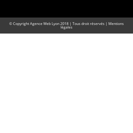
© Copyright
Agence Web Lyon
2018 | Tous droit réservés |
Mentions
légales